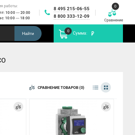
0
я работы:
8 495 215-06-55
 пт: 10:00 — 20:00
8 800 333-12-09
 вс: 10:00 — 18:00
Сравнение
0
Сумма:
Найти
Установки
икальные
Автоматика
CO
повышения
Канализационные
робежные
управления
Пр
давления и
насосы
асосы
насосами
пожаротушения
СРАВНЕНИЕ ТОВАРОВ (0)
FWJ
HMC