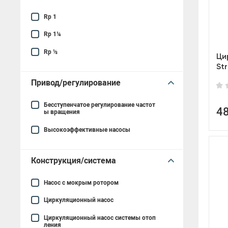
Rp 1
HMP
Rp 1¼
Rp ½
Ци
St
Привод/регулирование
Бесступенчатое регулирование частот
4
ы вращения
Высокоэффективные насосы
Конструкция/система
Насос с мокрым ротором
Циркуляционный насос
Циркуляционный насос системы отоп
ления