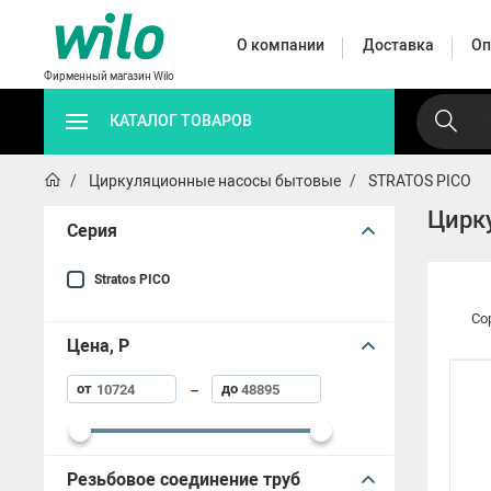
О компании
Доставка
Оп
Фирменный магазин Wilo
КАТАЛОГ ТОВАРОВ
Циркуляционные насосы бытовые
STRATOS PICO
Автоматические
Циркуляц
Цирк
Дренажные
Поверхностные
насосные
насо
Серия
насосы
насосы
станции
промышл
Stratos PICO
Со
Цена, Р
Автоматические 
от
до
–
HWJ
Резьбовое соединение труб
HiMulti 3 C