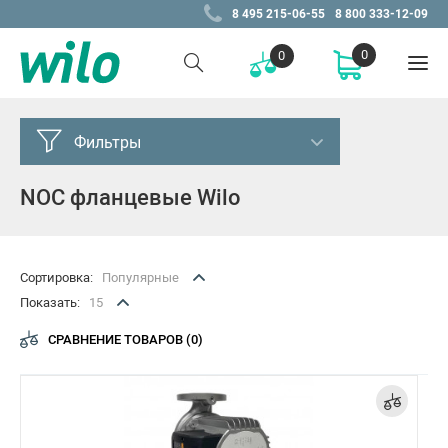
8 495 215-06-55
8 800 333-12-09
0
0
Фильтры
NOC фланцевые Wilo
Серия
NOC
Сортировка:
Популярные
Цена, Р
Показать:
15
от
до
СРАВНЕНИЕ ТОВАРОВ (0)
–
Конструкция/система