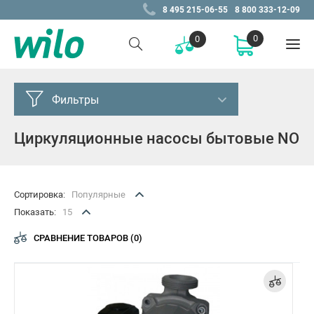
8 495 215-06-55
8 800 333-12-09
0
0
Фильтры
Циркуляционные насосы бытовые NO
Серия
NO
Сортировка:
Популярные
Цена, Р
Показать:
15
от
до
СРАВНЕНИЕ ТОВАРОВ (0)
–
Резьбовое соединение труб