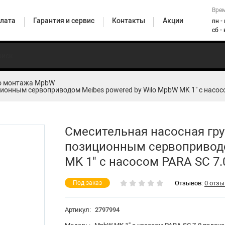
Врем
лата
Гарантия и сервис
Контакты
Акции
пн -
сб -
о монтажа MpbW
Погружные
ионным сервоприводом Meibes powered by Wilo MpbW MK 1" с насос
ионные
Горизонтальные
насосы
Верт
Циркуляционные
сы
центробежные
для
цент
насосы бытовые
енные
насосы
скважин и
н
колодцев
Смесительная насосная гру
позиционным сервоприводо
MK 1" с насосом PARA SC 7.
насосные станции
Отзывов:
0 отзы
Под заказ
HiMulti 5
Артикул:
2797994
HiMulti 3 H