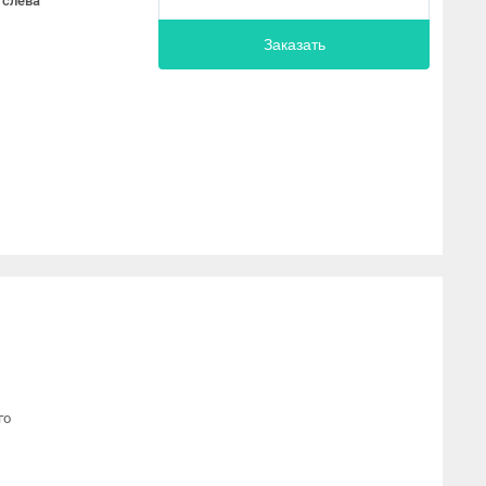
 слева
Заказать
го