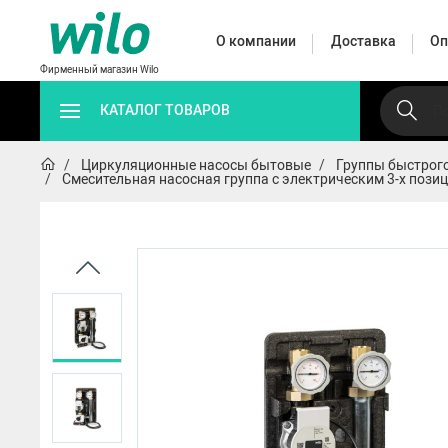
О компании
Доставка
Оп
Фирменный магазин Wilo
КАТАЛОГ ТОВАРОВ
Циркуляционные насосы бытовые
Группы быстрог
Смесительная насосная группа с электрическим 3-х позиц
Автоматические
Циркуляц
Дренажные
Поверхностные
насосные
насо
насосы
насосы
станции
промышл
Автоматические 
HWJ
HiMulti 3 C