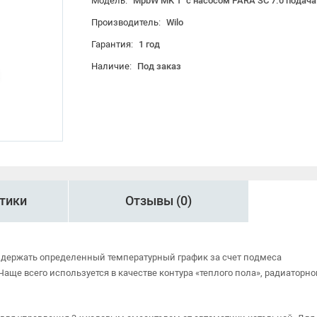
Модель:
MpbW MK 1" с насосом PARA SC 7.0 подача
Производитель:
Wilo
Гарантия:
1 год
Наличие:
Под заказ
тики
Отзывы (0)
мо держать определенный температурный график за счет подмеса
ще всего используется в качестве контура «теплого пола», радиаторно