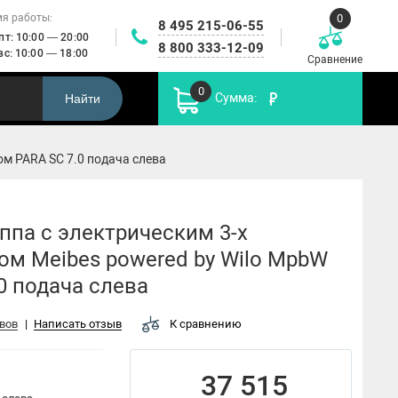
0
я работы:
8 495 215-06-55
 пт: 10:00 — 20:00
8 800 333-12-09
 вс: 10:00 — 18:00
Сравнение
0
Сумма:
Найти
ом PARA SC 7.0 подача слева
Установки
икальные
Автоматика
повышения
Канализационные
робежные
управления
Пр
давления и
насосы
асосы
насосами
пожаротушения
ппа с электрическим 3-х
м Meibes powered by Wilo MpbW
0 подача слева
вов
|
Написать отзыв
К сравнению
FWJ
37 515
HMC