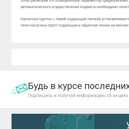
Электрический 3-х позиционный сервомотор предназначен д
автоматического осуществления подмеса необходимо элек
Насосные группы с левой подающей линией устанавливаютс
типе насосных групп подающая и обратная линии не меняют
Будь в курсе последн
Подпишись и получай информацию об акциях 