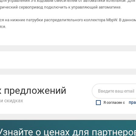
ля управления 3-х ходовым смесителем от автоматики котельной. Для
трический сервопривод подключить к управляющей автоматике.
я на нижние патрубки распределительного коллектора MbpW. В данно
ся.
их предложений
и скидках
пра
Я согласен с
Узнайте о ценах для партнеро