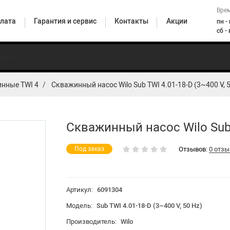
Врем
лата
Гарантия и сервис
Контакты
Акции
пн -
сб -
нные TWI 4
Скважинный насос Wilo Sub TWI 4.01-18-D (3~400 V, 5
Погружные
ионные
Горизонтальные
насосы
Верт
Циркуляционные
сы
центробежные
для
цент
насосы бытовые
енные
насосы
скважин и
н
Скважинный насос Wilo Sub T
колодцев
Отзывов:
0 отзы
Под заказ
насосные станции
Артикул:
6091304
HiMulti 5
Модель:
Sub TWI 4.01-18-D (3~400 V, 50 Hz)
Производитель:
Wilo
HiMulti 3 H