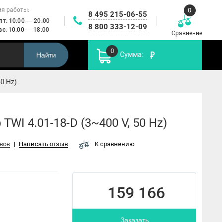
0
я работы:
8 495 215-06-55
 пт: 10:00 — 20:00
8 800 333-12-09
 вс: 10:00 — 18:00
Сравнение
0
Сумма:
Найти
0 Hz)
Установки
икальные
Автоматика
повышения
Канализационные
робежные
управления
Пр
давления и
насосы
асосы
насосами
пожаротушения
WI 4.01-18-D (3~400 V, 50 Hz)
вов
|
Написать отзыв
К сравнению
159 166
FWJ
Заказать
HMC