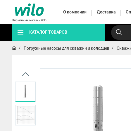
О компании
Доставка
Оп
Фирменный магазин Wilo
КАТАЛОГ ТОВАРОВ
Погружные насосы для скважин и колодцев
Скважи
Автоматические
Циркуляц
Дренажные
Поверхностные
насосные
насо
насосы
насосы
станции
промышл
Автоматические 
HWJ
HiMulti 3 C