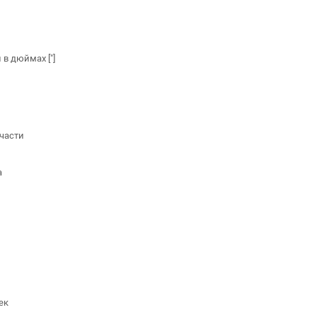
в дюймах ["]
части
а
ек