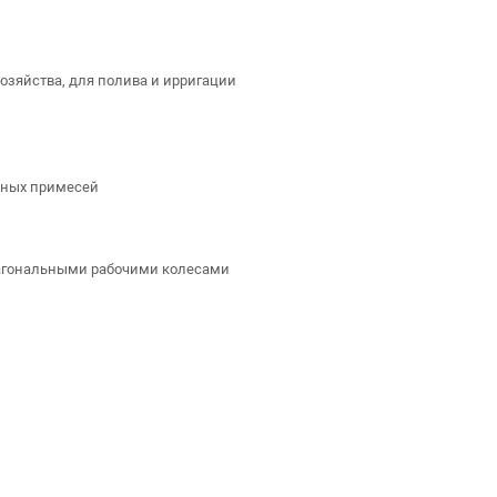
озяйства, для полива и ирригации
вных примесей
агональными рабочими колесами