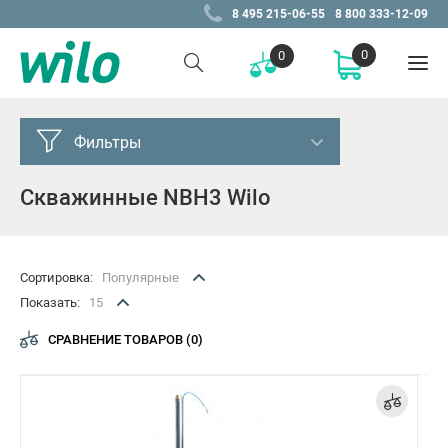
8 495 215-06-55
8 800 333-12-09
0
0
Фильтры
Скважинные NBH3 Wilo
Цена, Р
от
до
–
Сортировка:
Популярные
Показать:
15
Подобрано
4 товаров
СРАВНЕНИЕ ТОВАРОВ (0)