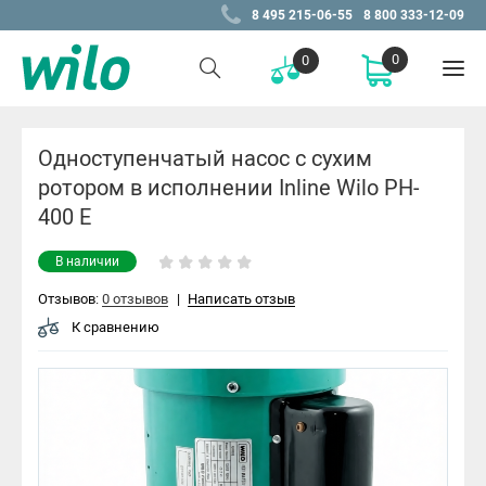
8 495 215-06-55
8 800 333-12-09
0
0
Одноступенчатый насос с сухим
ротором в исполнении Inline Wilo PH-
400 E
В наличии
Отзывов:
0 отзывов
|
Написать отзыв
К сравнению