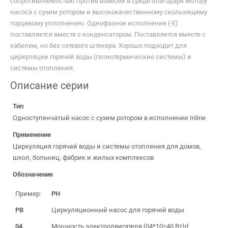
сопротивляемостью против взвесей в среде благодаря мотору
насоса с сухим ротором и высококачественному скользящему
торцевому уплотнению. Однофазное исполнение (-E)
поставляется вместе с конденсатором. Поставляется вместе с
кабелем, но без сетевого штекера. Хорошо подходит для
циркуляции горячей воды (гелиотермические системы) и
системы отопления.
Описание серии
Тип
Одноступенчатый насос с сухим ротором в исполнении Inline
Применение
Циркуляция горячей воды и системы отопления для домов,
школ, больниц, фабрик и жилых комплексов
Обозначение
Пример:
PH
PB
Циркуляционный насос для горячей воды
04
Мощность электродвигателя (04*10=40 Вт)d