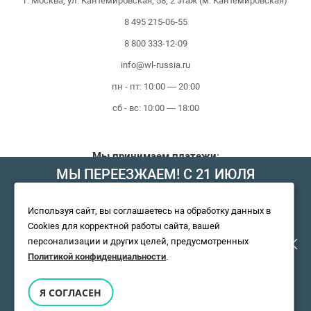
г. Москва, ул. Кантемировская, 58, 2 этаж (м. Кантемировская)
8 495 215-06-55
8 800 333-12-09
info@wl-russia.ru
пн - пт: 10:00 — 20:00
сб - вс: 10:00 — 18:00
Мы принимаем платежи:
МЫ ПЕРЕЕЗЖАЕМ! С 21 ИЮЛЯ
МАГАЗИН БУДЕТ РАБОТАТЬ ПО
Используя сайт, вы соглашаетесь на обработку данных в
Cookies для корректной работы сайта, вашей
НОВОМУ АДРЕСУ. ПОДРОБНАЯ
персонализации и других целей, предусмотренных
Политикой конфиденциальности
.
ИНФОРМАЦИЯ О ПЕРЕЕЗДЕ ПО
Я СОГЛАСЕН
Сертифицированный магазин Wilo © 2010 - 2026