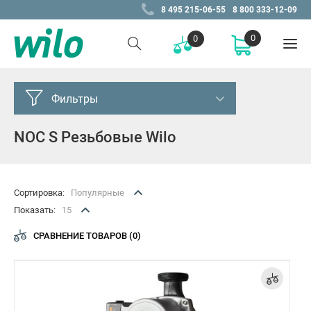
8 495 215-06-55
8 800 333-12-09
0
0
Фильтры
NOC S Резьбовые Wilo
Цена, Р
от
до
–
Сортировка:
Популярные
Показать:
15
Подобрано
12 товаров
СРАВНЕНИЕ ТОВАРОВ (0)