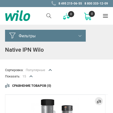
8 495 215-06-55
8 800 333-12-09
0
0
Фильтры
Native IPN Wilo
Цена, Р
от
до
–
Сортировка:
Популярные
Показать:
15
Подобрано
69 товаров
СРАВНЕНИЕ ТОВАРОВ (0)