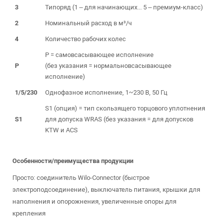
3
Типоряд (1 – для начинающих... 5 – премиум-класс)
2
Номинальный расход в м³/ч
4
Количество рабочих колес
P = самовсасывающее исполнение
P
(без указания = нормальновсасывающее
исполнение)
1/5/230
Однофазное исполнение, 1~230 В, 50 Гц
S1 (опция) = тип скользящего торцового уплотнения
S1
для допуска WRAS (без указания = для допусков
KTW и ACS
Особенности/преимущества продукции
Просто: соединитель Wilo-Connector (быстрое
электроподсоединение), выключатель питания, крышки для
наполнения и опорожнения, увеличенные опоры для
крепления