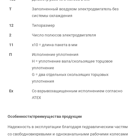
T
Заполненный воздухом электродвигатель без
системы охлаждения
12
Типоразмер
2
Число полюсов электродвигателя
11
x10 = длина пакета в мм
П
Исполнение уплотнения
H = уплотнение вала/скользящее торцовое
уплотнение
G = два отдельных скользящих торцовых
уплотнения
Ex
Со взрывозащищенным исполнением согласно
ATEX
Особенности/преимущества продукции
Надежность в эксплуатации благодаря гидравлическим частям
со свободновихревыми и одноканальными рабочими колесами