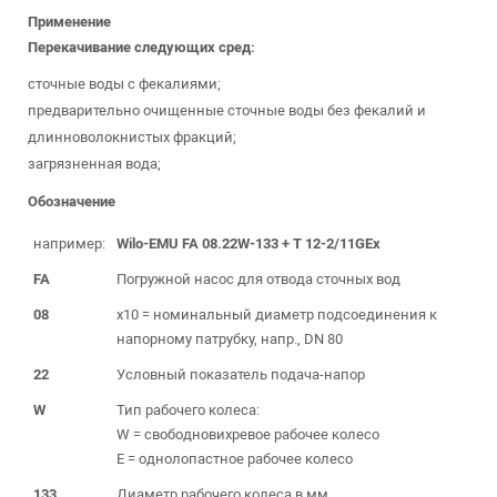
Применение
Перекачивание следующих сред:
сточные воды с фекалиями;
предварительно очищенные сточные воды без фекалий и
длинноволокнистых фракций;
загрязненная вода;
Обозначение
например:
Wilo-EMU FA 08.22W-133 + T 12-2/11GEx
FA
Погружной насос для отвода сточных вод
08
x10 = номинальный диаметр подсоединения к
напорному патрубку, напр., DN 80
22
Условный показатель подача-напор
W
Тип рабочего колеса:
W = свободновихревое рабочее колесо
E = однолопастное рабочее колесо
133
Диаметр рабочего колеса в мм