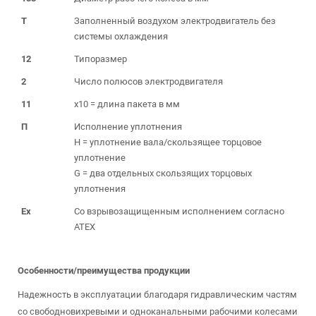
T
Заполненный воздухом электродвигатель без
системы охлаждения
12
Типоразмер
2
Число полюсов электродвигателя
11
x10 = длина пакета в мм
П
Исполнение уплотнения
H = уплотнение вала/скользящее торцовое
уплотнение
G = два отдельных скользящих торцовых
уплотнения
Ex
Со взрывозащищенным исполнением согласно
ATEX
Особенности/преимущества продукции
Надежность в эксплуатации благодаря гидравлическим частям
со свободновихревыми и одноканальными рабочими колесами