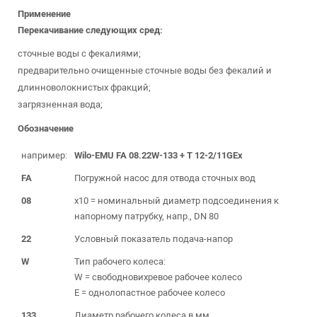
Применение
Перекачивание следующих сред:
сточные воды с фекалиями;
предварительно очищенные сточные воды без фекалий и
длинноволокнистых фракций;
загрязненная вода;
Обозначение
например:
Wilo-EMU FA 08.22W-133 + T 12-2/11GEx
FA
Погружной насос для отвода сточных вод
08
x10 = номинальный диаметр подсоединения к
напорному патрубку, напр., DN 80
22
Условный показатель подача-напор
W
Тип рабочего колеса:
W = свободновихревое рабочее колесо
E = однолопастное рабочее колесо
133
Диаметр рабочего колеса в мм