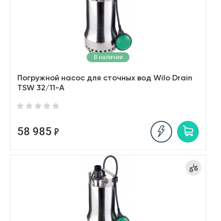
Тип штекера
-
CEE M 16 WDSHA
В наличии
CEE M 16 WDU
С защитным контактом
Погружной насос для сточных вод Wilo Drain
TSW 32/11-A
Оптимальный напор Hopt, м
13
58 985
15
17
20
Подключение к сети