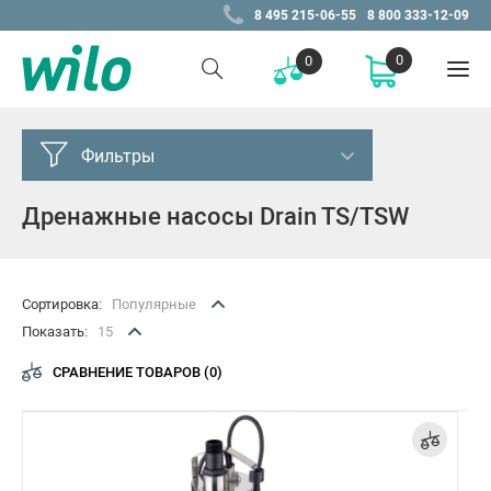
8 495 215-06-55
8 800 333-12-09
0
0
Фильтры
Дренажные насосы Drain TS/TSW
Серия
Drain TS 40-65
Drain TS/TSW 32
Сортировка:
Популярные
Показать:
15
Цена, Р
СРАВНЕНИЕ ТОВАРОВ (0)
от
до
–