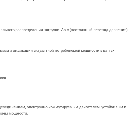
льного распределения нагрузки: Δp-c (постоянный перепад давления)
асоса и индикации актуальной потребляемой мощности в ваттах
соса
дсоединением, электронно-коммутируемым двигателем, устойчивым к
нием мощности.