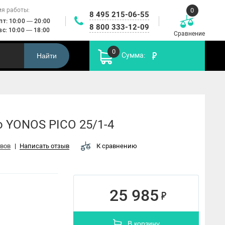
0
я работы:
8 495 215-06-55
 пт: 10:00 — 20:00
8 800 333-12-09
 вс: 10:00 — 18:00
Сравнение
0
Сумма:
Найти
Установки
икальные
Автоматика
повышения
Канализационные
робежные
управления
Пр
давления и
насосы
асосы
насосами
пожаротушения
 YONOS PICO 25/1-4
ывов
|
Написать отзыв
К сравнению
25 985
FWJ
В корзину
HMC