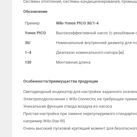
Системы отопления, системы кондиционирования, промы
Обозначение
Пример:
Wilo-Yonos PICO 30/1-4
Yonos PICO
Высокоэффективный насос (с резьбовым 
30/
Номинальный внутренний диаметр для п
1–4
Диапазон номинального напора [м]
130
Монтажная длина
Особенности/преимущества продукции
Светодиодный индикатор для настройки заданного значени
Электроподключение с Wilo-Connector, не требующее прим
Уникальная функция отвода воздуха из насоса
Простая настройка при замене нерегулируемого стандартн
например Wilo-Star-RS
Очень высокий пусковой крутящий момент для безопасного