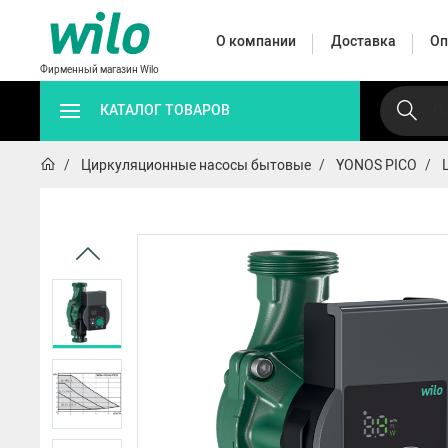
О компании
Доставка
Оп
Фирменный магазин Wilo
КАТАЛОГ ТОВАРОВ
Циркуляционные насосы бытовые
YONOS PICO
Автоматические
Циркуляц
Дренажные
Поверхностные
насосные
насо
насосы
насосы
станции
промышл
Автоматические 
HWJ
HiMulti 3 C