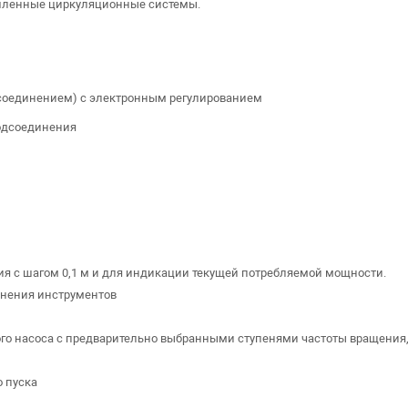
шленные циркуляционные системы.
соединением) с электронным регулированием
одсоединения
я с шагом 0,1 м и для индикации текущей потребляемой мощности.
енения инструментов
ого насоса с предварительно выбранными ступенями частоты вращения
 пуска