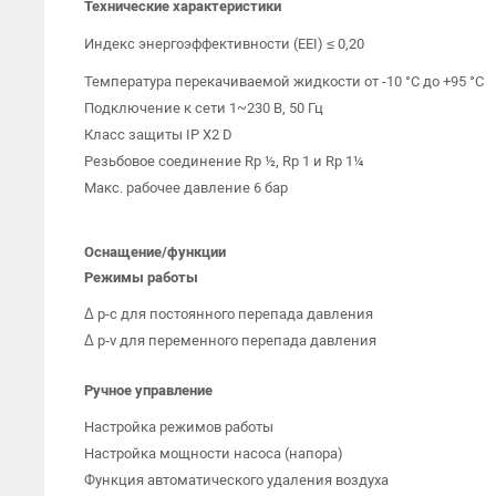
Технические характеристики
Индекс энергоэффективности (EEI) ≤ 0,20
Температура перекачиваемой жидкости от -10 °C до +95 °C
Подключение к сети 1~230 В, 50 Гц
Класс защиты IP X2 D
Резьбовое соединение Rp ½, Rp 1 и Rp 1¼
Макс. рабочее давление 6 бар
Оснащение/функции
Режимы работы
Δ p-c для постоянного перепада давления
Δ p‐v для переменного перепада давления
Ручное управление
Настройка режимов работы
Настройка мощности насоса (напора)
Функция автоматического удаления воздуха