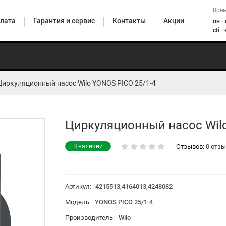
Врем
лата
Гарантия и сервис
Контакты
Акции
пн -
сб -
Циркуляционный насос Wilo YONOS PICO 25/1-4
Погружные
ионные
Горизонтальные
насосы
Верт
Циркуляционные
сы
центробежные
для
цент
насосы бытовые
енные
насосы
скважин и
н
Циркуляционный насос Wilo
колодцев
Отзывов:
0 отз
В наличии
насосные станции
Артикул:
4215513,4164013,4248082
HiMulti 5
Модель:
YONOS PICO 25/1-4
Производитель:
Wilo
HiMulti 3 H