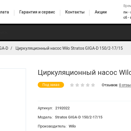
Врем
лата
Гарантия и сервис
Контакты
Акции
пн -
сб -
IGA-D
Циркуляционный насос Wilo Stratos GIGA-D 150/2-17/15
Погружные
ионные
Горизонтальные
насосы
Верт
Циркуляционные
сы
центробежные
для
цент
насосы бытовые
енные
насосы
скважин и
н
Циркуляционный насос Wilo 
колодцев
Отзывов:
0 отзы
Под заказ
насосные станции
Артикул:
2192022
HiMulti 5
Модель:
Stratos GIGA-D 150/2-17/15
Производитель:
Wilo
HiMulti 3 H