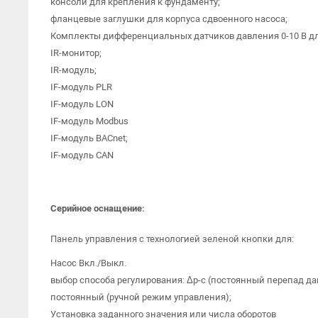
консоли для крепления к фундаменту;
фланцевые заглушки для корпуса сдвоенного насоса;
Комплекты дифференциальных датчиков давления 0-10 В для
IR-монитор;
IR-модуль;
IF-модуль PLR
IF-модуль LON
IF-модуль Modbus
IF-модуль BACnet;
IF-модуль CAN
Серийное оснащение:
Панель управления с технологией зеленой кнопки для:
Насос Вкл./Выкл.
выбор способа регулирования: Δp-c (постоянный перепад да
постоянный (ручной режим управления);
Установка заданного значения или числа оборотов