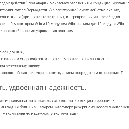
рядок действий при аварии в системах отопления и кондиционирования
ектродвигателя (термодатчик) с электронной системой отключения,
родвигателя (при поставке закрыты), инфракрасный интерфейс для
 – IR-монитором Wilo и IR-модулем Wilo, разъем для IF-модуля Wilo
изированной системе управления зданием.
о общего КПД
классом энергоэффективности IE5 согласно IEC 60034-30-2
ря резервному насосу
ированной системе управления зданием посредством штекерных IF-
ь, удвоенная надежность.
для использования в системах отопления, кондиционирования и
емы воды с большим напором. Благодаря резервному насосу в исполне
ает максимальную надежность эксплуатации.