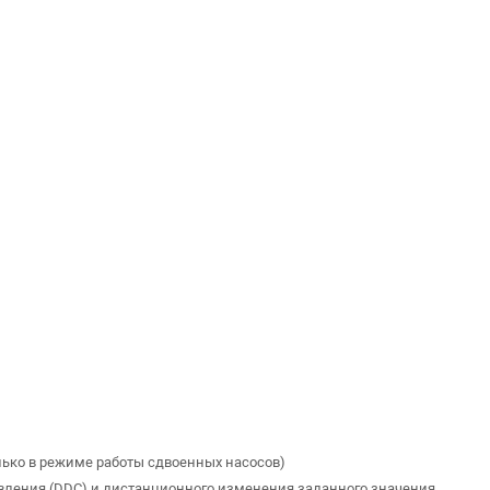
лько в режиме работы сдвоенных насосов)
правления (DDC) и дистанционного изменения заданного значения