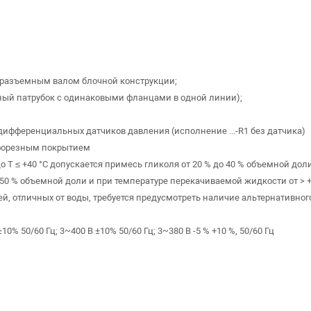
разъемным валом блочной конструкции;
ый патрубок с одинаковыми фланцами в одной линии);
дифференциальных датчиков давления (исполнение ...-R1 без датчика)
афорезным покрытием
о T ≤ +40 °C допускается примесь гликоля от 20 % до 40 % объемной доли
 50 % объемной доли и при температуре перекачиваемой жидкости от > 
ей, отличных от воды, требуется предусмотреть наличие альтернативног
% 50/60 Гц; 3~400 В ±10% 50/60 Гц; 3~380 В -5 % +10 %, 50/60 Гц