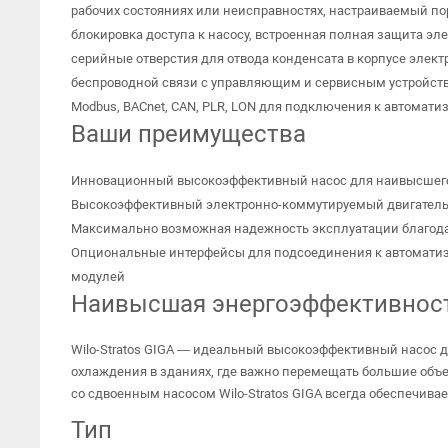
рабочих состояниях или неисправностях, настраиваемый по
блокировка доступа к насосу, встроенная полная защита эл
серийные отверстия для отвода конденсата в корпусе элект
беспроводной связи с управляющим и сервисным устройством
Modbus, BACnet, CAN, PLR, LON для подключения к автомат
Ваши преимущества
Инновационный высокоэффективный насос для наивысшег
Высокоэффективный электронно-коммутируемый двигатель с 
Максимально возможная надежность эксплуатации благода
Опциональные интерфейсы для подсоединения к автоматиз
модулей
Наивысшая энергоэффективност
Wilo-Stratos GIGA — идеальный высокоэффективный насос 
охлаждения в зданиях, где важно перемещать большие объ
со сдвоенным насосом Wilo-Stratos GIGA всегда обеспечив
Тип