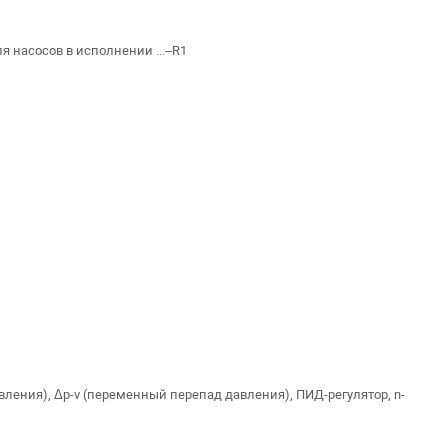
 насосов в исполнении ...–R1
вления), Δp-v (переменный перепад давления), ПИД-регулятор, n-