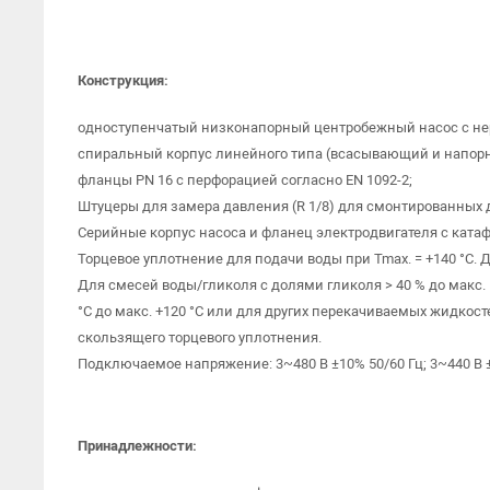
Конструкция:
одноступенчатый низконапорный центробежный насос с не
спиральный корпус линейного типа (всасывающий и напорн
фланцы PN 16 с перфорацией согласно EN 1092-2;
Штуцеры для замера давления (R 1/8) для смонтированных 
Серийные корпус насоса и фланец электродвигателя с кат
Торцевое уплотнение для подачи воды при Tmax. = +140 °C. Д
Для смесей воды/гликоля с долями гликоля > 40 % до макс.
°C до макс. +120 °C или для других перекачиваемых жидкост
скользящего торцевого уплотнения.
Подключаемое напряжение: 3~480 В ±10% 50/60 Гц; 3~440 В ±10
Принадлежности: