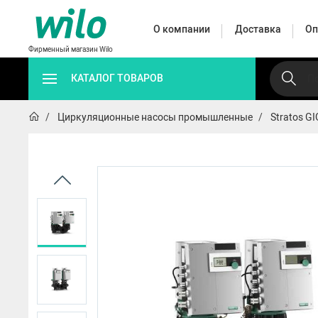
О компании
Доставка
Оп
Фирменный магазин Wilo
КАТАЛОГ ТОВАРОВ
Циркуляционные насосы промышленные
Stratos G
Автоматические
Циркуляц
Дренажные
Поверхностные
насосные
насо
насосы
насосы
станции
промышл
Автоматические 
HWJ
HiMulti 3 C