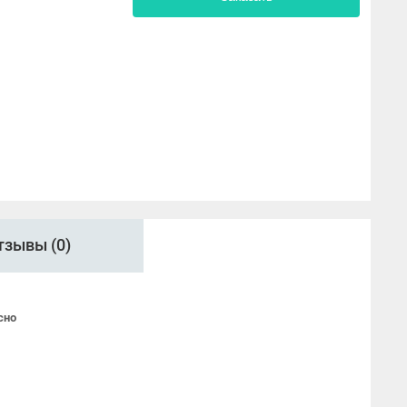
тзывы (0)
сно