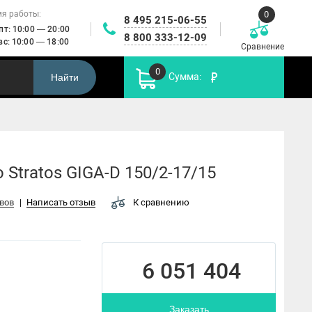
0
я работы:
8 495 215-06-55
 пт: 10:00 — 20:00
8 800 333-12-09
 вс: 10:00 — 18:00
Сравнение
0
Сумма:
Найти
Установки
икальные
Автоматика
повышения
Канализационные
робежные
управления
Пр
давления и
насосы
асосы
насосами
пожаротушения
Stratos GIGA-D 150/2-17/15
вов
|
Написать отзыв
К сравнению
6 051 404
FWJ
Заказать
HMC