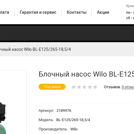
Врем
лата
Гарантия и сервис
Контакты
Акции
пн -
сб -
чный насос Wilo BL-E125/265-18,5/4
Погружные
ионные
Горизонтальные
насосы
Верт
Циркуляционные
сы
центробежные
для
цент
насосы бытовые
енные
насосы
скважин и
н
Блочный насос Wilo BL-E125
колодцев
Отзывов:
0 отзы
Под заказ
насосные станции
Артикул:
2189976
HiMulti 5
Модель:
BL-E125/265-18,5/4
Производитель:
Wilo
HiMulti 3 H