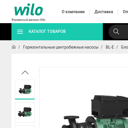
О компании
Доставка
Оп
Фирменный магазин Wilo
КАТАЛОГ ТОВАРОВ
Горизонтальные центробежные насосы
BL-E
Бло
Автоматические
Циркуляц
Дренажные
Поверхностные
насосные
насо
насосы
насосы
станции
промышл
Автоматические 
HWJ
HiMulti 3 C