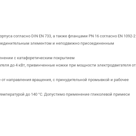
рпуса согласно DIN EN 733, а также фланцами PN 16 согласно EN 1092-2
 соединительным элементом и неподвижно присоединенным
олнении с катафоретическим покрытием
еля до 4 кВт, привинченные ножки при мощности электродвигателя от 
 от направления вращения, с принудительной промывкой и рабочее
температурой до 140 °C. Допустимо применение гликолевой примеси