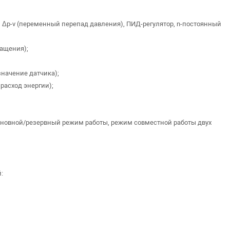
, Δp-v (переменный перепад давления), ПИД-регулятор, n-постоянный
ращения);
значение датчика);
расход энергии);
основной/резервный режим работы, режим совместной работы двух
: