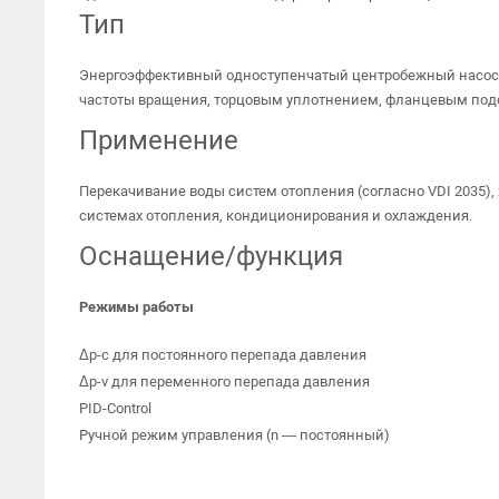
Тип
Энергоэффективный одноступенчатый центробежный насос
частоты вращения, торцовым уплотнением, фланцевым по
Применение
Перекачивание воды систем отопления (согласно VDI 2035),
системах отопления, кондиционирования и охлаждения.
Оснащение/функция
Режимы работы
Δp-c для постоянного перепада давления
Δp-v для переменного перепада давления
PID-Control
Ручной режим управления (n — постоянный)