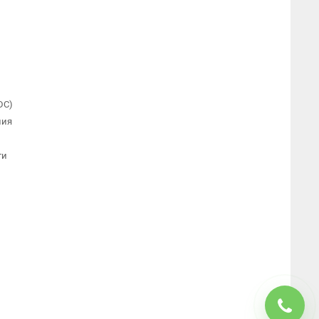
DC)
ния
ти