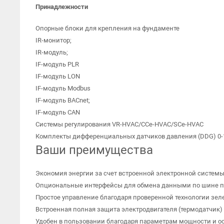
Принадлежности
Опорные блоки для крепления на фундаменте
IR-монитор;
IR-модуль;
IF-модуль PLR
IF-модуль LON
IF-модуль Modbus
IF-модуль BACnet;
IF-модуль CAN
Системы регулирования VR-HVAC/CCe-HVAC/SCe-HVAC
Комплекты дифференциальных датчиков давления (DDG) 0-10
Ваши преимущества
Экономия энергии за счет встроенной электронной систем
Опциональные интерфейсы для обмена данными по шине п
Простое управление благодаря проверенной технологии зе
Встроенная полная защита электродвигателя (термодатчик)
Удобен в пользовании благодаря параметрам мощности и ос