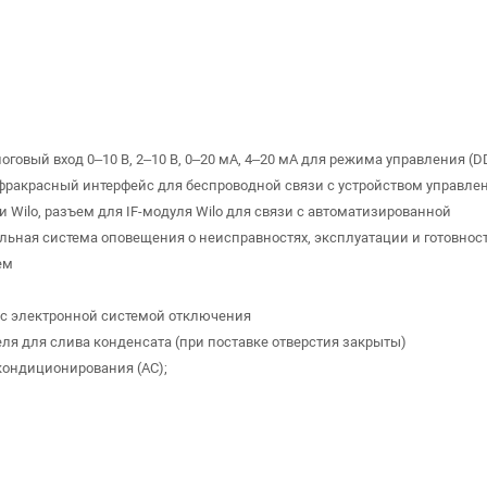
говый вход 0–10 В, 2–10 В, 0–20 мА, 4–20 мА для ​режима управления (D
фракрасный интерфейс для беспроводной связи с устройством управле
 Wilo, разъем для IF-модуля Wilo для связи с автоматизированной
ьная система оповещения о неисправностях, эксплуатации и готовнос
ем
 с электронной системой отключения
ля для слива конденсата (при поставке отверстия закрыты)
кондиционирования (AC);