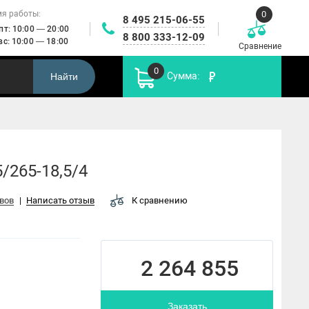
0
я работы:
8 495 215-06-55
 пт: 10:00 — 20:00
8 800 333-12-09
 вс: 10:00 — 18:00
Сравнение
0
Сумма:
Найти
Установки
икальные
Автоматика
повышения
Канализационные
робежные
управления
Пр
давления и
насосы
асосы
насосами
пожаротушения
/265-18,5/4
вов
|
Написать отзыв
К сравнению
2 264 855
FWJ
Заказать
HMC