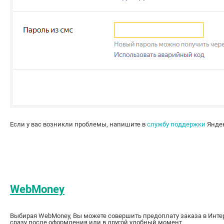
Если у вас возникли проблемы, напишите в
службу поддержки
Яндек
WebMoney
Выбирая WebMoney, Вы можете совершить предоплату заказа в Инте
сразу после оформления или в другой удобный момент.